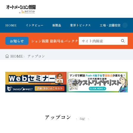
HOME
インタビュー
新製品
業界トピックス
工場・設備投資
イ
！オートメーション新聞 最新号＆バックナンバーを無料で公開中 詳細はこちら
お知らせ
HOME
アップコン
アップコン
tag