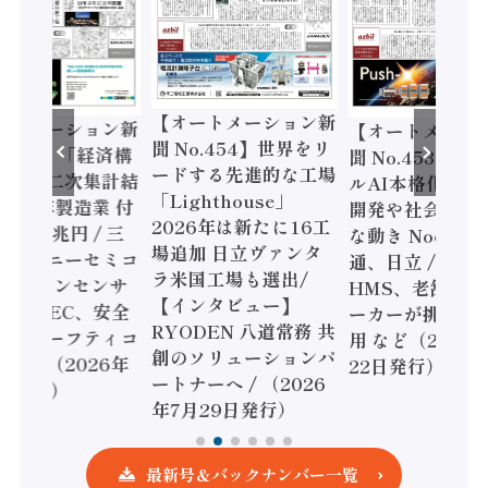
【オートメーション新
ートメーション新
【オートメーシ
聞 No.454】世界をリ
o.455】「経済構
聞 No.453】フ
ードする先進的な工場
態調査二次集計結
ルAI本格化へ 国
「Lighthouse」
024年製造業 付
開発や社会実装
2026年は新たに16工
額86兆円 / 三
な動き Noetra
場追加 日立ヴァンタ
機とソニーセミコ
通、日立 / 兵神
ラ米国工場も選出/
AIビジョンセンサ
HMS、老舗ポン
【インタビュー】
 / IDEC、安全
ーカーが挑むデ
RYODEN 八道常務 共
かすセーフティコ
用 など（2026
創のソリューションパ
ローラ（2026年
22日発行）
ートナーへ / （2026
5日発行）
年7月29日発行）
最新号＆バックナンバー一覧