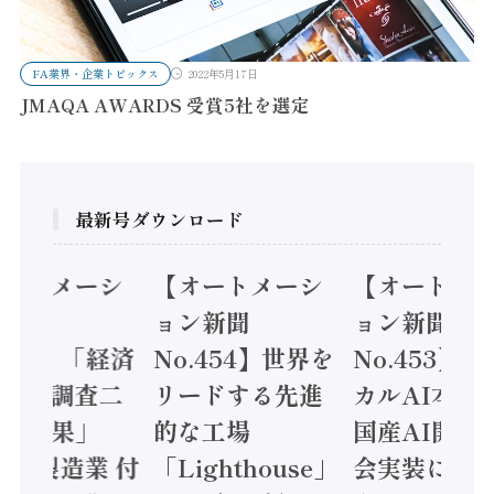
FA業界・企業トピックス
2022年5月17日
JMAQA AWARDS 受賞5社を選定
最新号ダウンロード
オートメーシ
【オートメーシ
【オートメ
ン新聞
ョン新聞
ョン新聞
.455】「経済
No.454】世界を
No.453】
造実態調査二
リードする先進
カルAI本格
集計結果」
的な工場
国産AI開発
24年製造業 付
「Lighthouse」
会実装に活