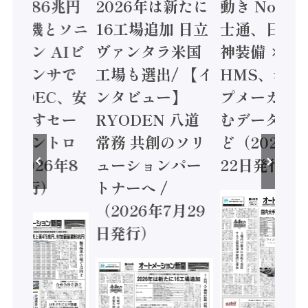
値額86兆円
2026年は新たに
動き Noetr
三菱電機とソニ
16工場追加 日立
士通、日立 /
ミコン AIビ
ヴァンタラ米国
神装備 ×
ョンセンサで
工場も選出/ 【イ
HMS、老舗
 / IDEC、安
ンタビュー】
プメーカー
に動かすセー
RYODEN 八道
むデータ活用
ティコントロ
常務 共創のソリ
ど（2026年
（2026年8
ューションパー
22日発行）
日発行）
トナーへ /
（2026年7月29
日発行）