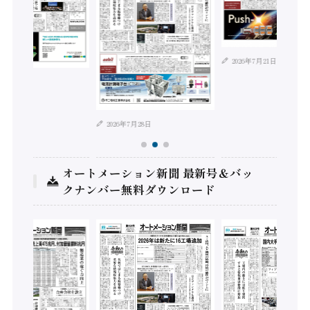
2026年7月21日
年8月4日
2026年7月28日
オートメーション新聞 最新号＆バッ
クナンバー無料ダウンロード