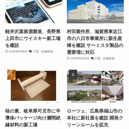
軽井沢蒸留酒製造、長野県
村田製作所、滋賀県東近江
上田市にウイスキー新工場
市の八日市事業所に新生産
を建設
棟を建設 サーミスタ製品の
需要増に対応
2026年8月8日
工場・設備投資
2026年8月8日
工場・設備投資
味の素、岐阜県可児市に半
ローツェ、広島県福山市の
導体パッケージ向け層間絶
本社に新社屋を建設 開発ク
縁材料の新工場
リーンルームを拡充