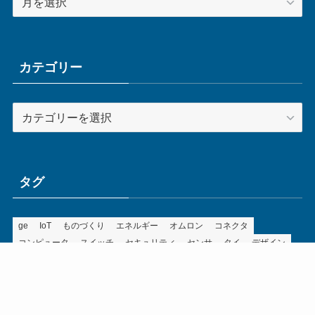
ー
カ
イ
ブ
カテゴリー
カ
テ
ゴ
リ
ー
タグ
ge
IoT
ものづくり
エネルギー
オムロン
コネクタ
コンピュータ
スイッチ
セキュリティ
センサ
タイ
デザイン
デジタル
ドイツ
バリ
ライン
ロボット
三菱電機
中国
企業
制御機器
制御盤
効率化
動向
半導体
安全
展示会
採用
接続
搬送
改善
機械
液晶
温度
無線
物流
経済産業省
自動車
製造業
見える化
輸出
通信
部品