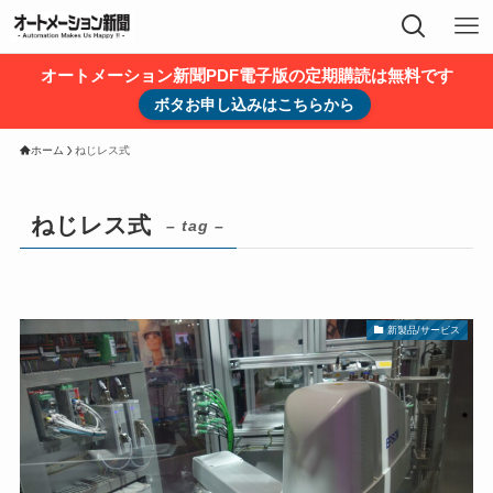
オートメーション新聞PDF電子版の定期購読は無料です
ボタお申し込みはこちらから
ホーム
ねじレス式
ねじレス式
– tag –
新製品/サービス