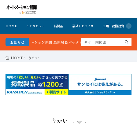
HOME
インタビュー
新製品
業界トピックス
工場・設備投資
イ
！オートメーション新聞 最新号＆バックナンバーを無料で公開中 詳細はこちら
お知らせ
HOME
うかい
うかい
tag