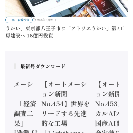
工場・設備投資
2025年7月28日
うかい、東京都八王子市に「アトリエうかい」第2工
房建設へ 18億円投資
最新号ダウンロード
オートメーシ
【オートメーシ
【オートメ
ン新聞
ョン新聞
ョン新聞
.455】「経済
No.454】世界を
No.453】
造実態調査二
リードする先進
カルAI本格
集計結果」
的な工場
国産AI開発
24年製造業 付
「Lighthouse」
会実装に活