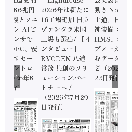
値額86兆円
2026年は新たに
動き Noetr
三菱電機とソニ
16工場追加 日立
士通、日立 /
ミコン AIビ
ヴァンタラ米国
神装備 ×
ョンセンサで
工場も選出/ 【イ
HMS、老舗
 / IDEC、安
ンタビュー】
プメーカー
に動かすセー
RYODEN 八道
むデータ活用
ティコントロ
常務 共創のソリ
ど（2026年
（2026年8
ューションパー
22日発行）
日発行）
トナーへ /
（2026年7月29
日発行）