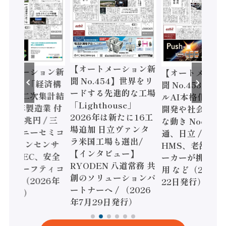
【オートメーション新
ートメーション新
【オートメーシ
聞 No.454】世界をリ
o.455】「経済構
聞 No.453】フ
ードする先進的な工場
態調査二次集計結
ルAI本格化へ 国
「Lighthouse」
024年製造業 付
開発や社会実装
2026年は新たに16工
額86兆円 / 三
な動き Noetra
場追加 日立ヴァンタ
機とソニーセミコ
通、日立 / 兵神
ラ米国工場も選出/
AIビジョンセンサ
HMS、老舗ポン
【インタビュー】
 / IDEC、安全
ーカーが挑むデ
RYODEN 八道常務 共
かすセーフティコ
用 など（2026
創のソリューションパ
ローラ（2026年
22日発行）
ートナーへ / （2026
5日発行）
年7月29日発行）