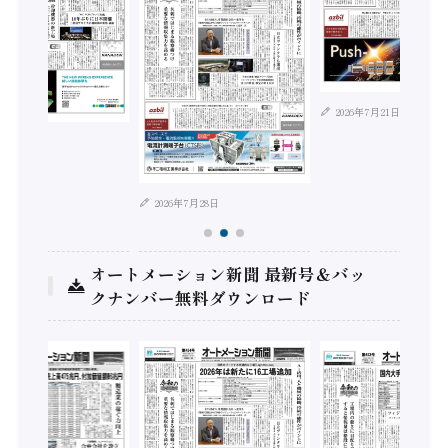
2026年7月21日
年8月4日
2026年7月28日
オートメーション新聞 最新号＆バッ
クナンバー無料ダウンロード