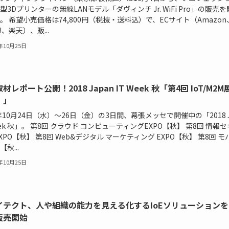
型3Dプリンターの無線LANモデル「ダヴィンチ Jr. WiFi Pro」の販売
。 希望小売価格は74,800円（税抜・送料込）で、ECサイト（Amazon
o!、楽天）、販...
8年10月25日
材レポート公開！2018 Japan IT Week 秋「第4回 IoT/M2M
】」
8年10月24日（水）～26日（金）の3日間、幕張メッセで開催中の「2018 J
Week 秋」。 第8回 クラウド コンピューティングEXPO【秋】 第8回 情報
EXPO【秋】 第8回 Web&デジタル マーケティング EXPO【秋】 第8回 
秋...
8年10月25日
イテクト、人や組織の能力を見える化するIoEソリューションを
販売開始