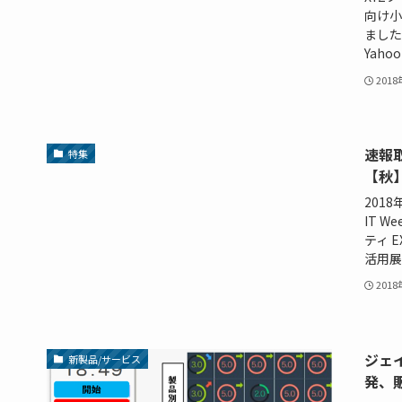
向け小
ました
Yaho
201
速報取
特集
【秋
201
IT 
ティ 
活用展【
201
ジェ
新製品/サービス
発、