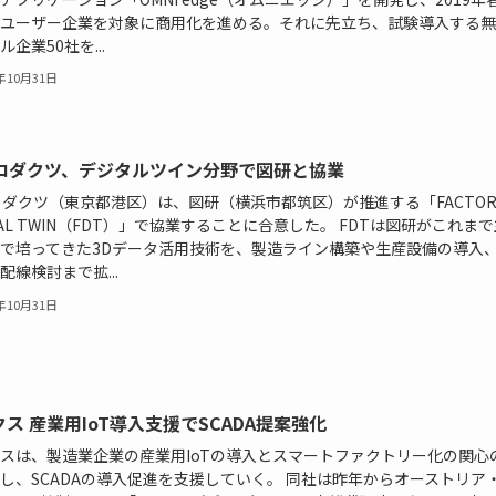
ユーザー企業を対象に商用化を進める。それに先立ち、試験導入する無
企業50社を...
8年10月31日
プロダクツ、デジタルツイン分野で図研と協業
ロダクツ（東京都港区）は、図研（横浜市都筑区）が推進する「FACTOR
ITAL TWIN（FDT）」で協業することに合意した。 FDTは図研がこれま
で培ってきた3Dデータ活用技術を、製造ライン構築や生産設備の導入
配線検討まで拡...
8年10月31日
ス 産業用IoT導入支援でSCADA提案強化
スは、製造業企業の産業用IoTの導入とスマートファクトリー化の関心
し、SCADAの導入促進を支援していく。 同社は昨年からオーストリア