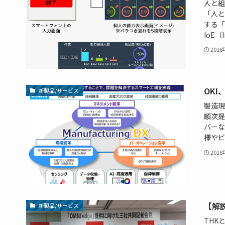
人と組
「人と
する「
IoE（In
201
OK
新製品/サービス
製造現
順次提
バーな
様やビ
201
【解
新製品/サービス
THK