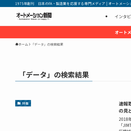
1975年創刊 日本のFA・製造業を応援する専門メディア | オートメーション新
インタビ
オートメ
ホーム
「データ」の検索結果
「データ」の検索結果
速報取
特集
の見
201
「JI