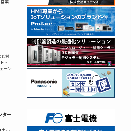
で営業
など対
ト・
ェーン
ンター
ョナル