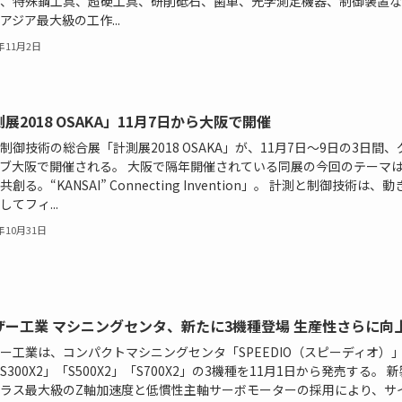
、特殊鋼工具、超硬工具、研削砥石、歯車、光学測定機器、制御装置な
アジア最大級の工作...
8年11月2日
展2018 OSAKA」11月7日から大阪で開催
制御技術の総合展「計測展2018 OSAKA」が、11月7日～9日の3日間、
ブ大阪で開催される。 大阪で隔年開催されている同展の今回のテーマ
創る。“KANSAI” Connecting Invention」。 計測と制御技術は、
してフィ...
8年10月31日
ザー工業 マシニングセンタ、新たに3機種登場 生産性さらに向
ー工業は、コンパクトマシニングセンタ「SPEEDIO（スピーディオ）
S300X2」「S500X2」「S700X2」の3機種を11月1日から発売する。 
ラス最大級のZ軸加速度と低慣性主軸サーボモーターの採用により、サ