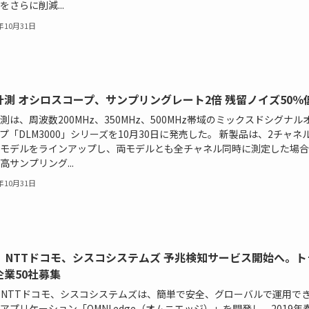
をさらに削減...
8年10月31日
計測 オシロスコープ、サンプリングレート2倍 残留ノイズ50％
測は、周波数200MHz、350MHz、500MHz帯域のミックスドシグナル
プ「DLM3000」シリーズを10月30日に発売した。 新製品は、2チャネ
モデルをラインアップし、両モデルとも全チャネル同時に測定した場合
高サンプリング...
8年10月31日
K、NTTドコモ、シスコシステムズ 予兆検知サービス開始へ。ト
企業50社募集
とNTTドコモ、シスコシステムズは、簡単で安全、グローバルで運用で
アプリケーション「OMNI edge（オムニエッジ）」を開発し、2019年