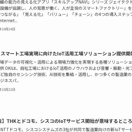
織の能力の見える化アプリ「スキルアップNAVI」シリーズ ジェイテク
設備が協調し、人の知恵が働く、人が主役のスマートファクトリー」を
つながる」「見える化」「バリュー」「チェーン」の4つの導入ステッ
ternet...
8年10月24日
I、スマート工場実現に向けたIoT活用工場ソリューション提供開
場データの可視化・活用による現場力強化を実現する各種ソリューショ
供 OKIは、自社工場におけるIoT活用のノウハウおよび音響・振動・光
ど独自のセンシング技術、AI技術を集結・活用し、かつ多くの製造業の
ジネスパ...
8年10月22日
説】THKとドコモ、シスコのIoTサービス開始が意味するとこ
とNTTドコモ、シスコシステムズの3社が共同で製造業向けの新IoTサー