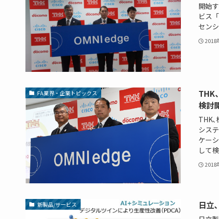
開始す
ビス「
センシ
201
THK
FA業界・企業トピックス
検討
THK
システ
ケーシ
して検
201
日立
新製品/サービス