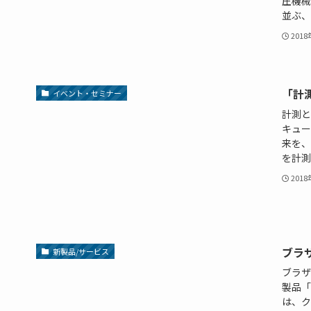
圧機械
並ぶ、
201
「計測
イベント・セミナー
計測と
キュー
来を、共
を計測
201
ブラ
新製品/サービス
ブラザ
製品「
は、ク