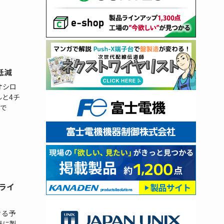
低減
オシロ
ルと4チ
で
ライ
きる予
春に製