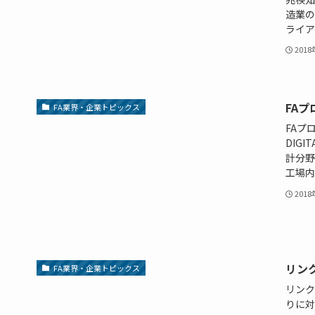
造業の
ライアル
201
FA
FA業界・企業トピックス
FAプ
DIG
計分野
工場内
201
リンク
FA業界・企業トピックス
リンク
りに対