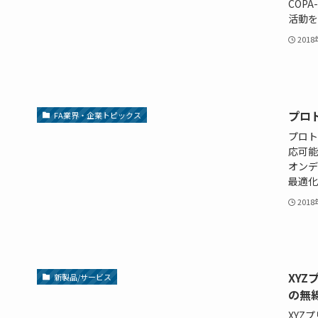
COP
活動を
201
プロ
FA業界・企業トピックス
プロト
応可能
オンデ
最適化な
201
XY
新製品/サービス
の無
XYZ