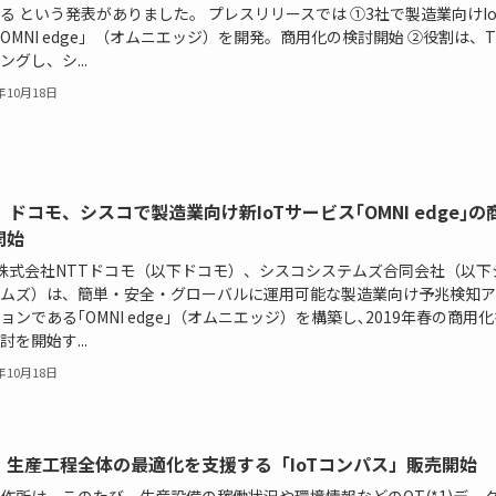
る という発表がありました。 プレスリリースでは ①3社で製造業向けIo
OMNI edge」（オムニエッジ）を開発。商用化の検討開始 ②役割は、T
ングし、シ...
8年10月18日
、ドコモ、シスコで製造業向け新IoTサービス｢OMNI edge｣の
開始
､株式会社NTTドコモ（以下ドコモ）、シスコシステムズ合同会社（以下
ムズ）は、簡単・安全・グローバルに運用可能な製造業向け予兆検知ア
ョンである｢OMNI edge｣（オムニエッジ）を構築し､2019年春の商用
討を開始す...
8年10月18日
、生産工程全体の最適化を支援する「IoTコンパス」販売開始