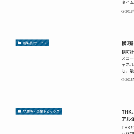
タイム
201
横河
新製品/サービス
横河計
スコー
ャネル
も、最
201
TH
FA業界・企業トピックス
アル
THK
兆検知