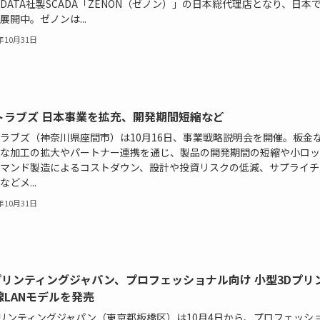
A-DATA社製SCADA「ZENON（ゼノン）」の日本総代理店となり、日本
展開中。ゼノンは...
8年10月31日
トラブズ 日本事業を拡充、開発期間短縮など
ラブズ（神奈川県座間市）は10月16日、事業戦略説明会を開催。板金
な加工の拡大やパートナー連携を通じ、製品の開発期間の短縮や小ロッ
マンド製造によるコストダウン、設計や投資リスクの低減、サプライチ
どメ...
8年10月31日
Zプリンティングジャパン、プロフェッショナル向け 小型3Dプリ
線LANモデルを発売
プリンティングジャパン（東京都板橋区）は10月4日から、プロフェッシ