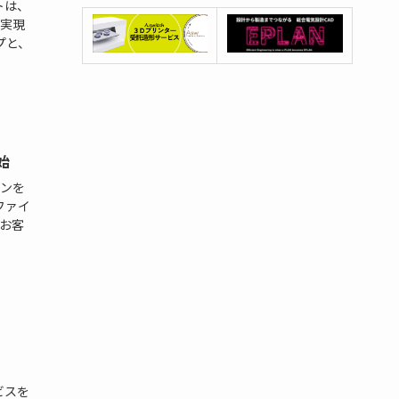
トは、
実現
プと、
始
ンを
ファイ
お客
ろ
ビスを