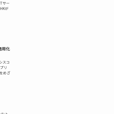
Tサー
HKが
商用化
シスコ
プリ
化をめざ