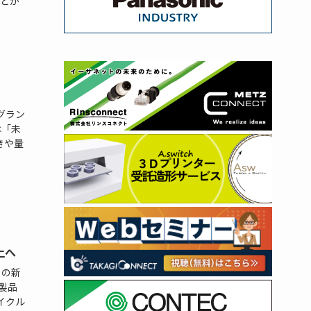
どが
グラン
は「未
動きや量
上へ
」の新
新製品
イクル