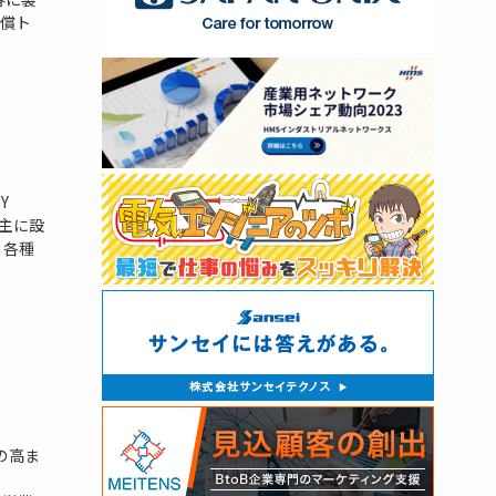
償ト
Y
で主に設
、各種
の高ま
・