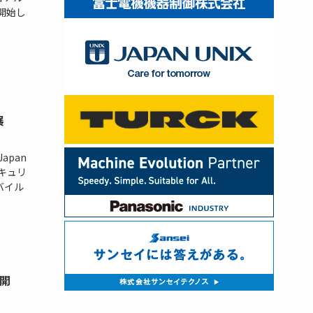
を開始し
、
展
apan
セキュリ
モバイル
開